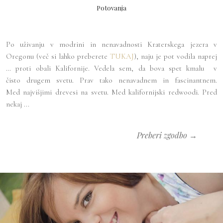
Potovanja
Po uživanju v modrini in nenavadnosti Kraterskega jezera v
Oregonu (več si lahko preberete
TUKAJ
), naju je pot vodila naprej
… proti obali Kalifornije. Vedela sem, da bova spet kmalu v
čisto drugem svetu. Prav tako nenavadnem in fascinantnem.
Med najvišjimi drevesi na svetu. Med kalifornijski redwoodi. Pred
nekaj ...
Preberi zgodbo →