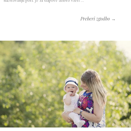
načrtovanju poti. Je za slapove dobro vzeti ...
Preberi zgodbo →