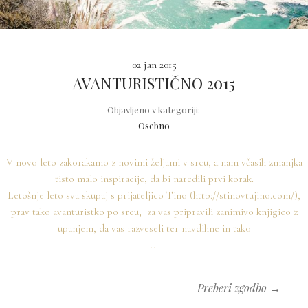
02 jan 2015
AVANTURISTIČNO 2015
Objavljeno v kategoriji:
Osebno
V novo leto zakorakamo z novimi željami v srcu, a nam včasih zmanjka
tisto malo inspiracije, da bi naredili prvi korak.
Letošnje leto sva skupaj s prijateljico Tino (
http://stinovtujino.com/
),
prav tako avanturistko po srcu, za vas pripravili zanimivo knjigico z
upanjem, da vas razveseli ter navdihne in tako
...
Preberi zgodbo →