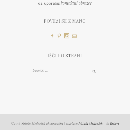
kontaktni obrazec
oz. uporabiš
POVEŽI SE Z MANO
IŠČI PO STRANI
©2016 Nataša Medvešek photography | izdelava
Nataša Medvešek
in
Robert