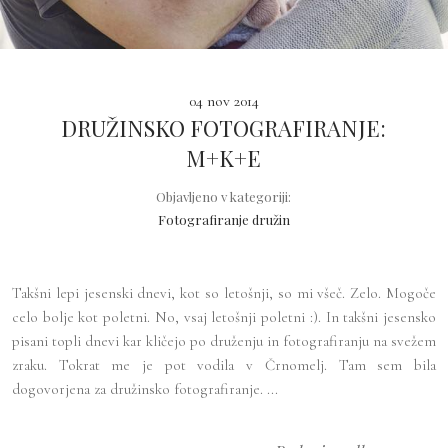
04 nov 2014
DRUŽINSKO FOTOGRAFIRANJE:
M+K+E
Objavljeno v kategoriji:
Fotografiranje družin
Takšni lepi jesenski dnevi, kot so letošnji, so mi všeč. Zelo. Mogoče
celo bolje kot poletni. No, vsaj letošnji poletni :). In takšni jesensko
pisani topli dnevi kar kličejo po druženju in fotografiranju na svežem
zraku. Tokrat me je pot vodila v Črnomelj. Tam sem bila
dogovorjena za družinsko fotografiranje. ...