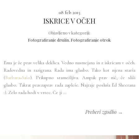
08 feb 2015
ISKRICE V OČEH
Objavljeno v kategoriji:
Fotografiranje družin
,
Fotografiranje otrok
Ema je že prav velika deklica. Vedno nasmejana in z iskricam v očeh.
Radovedna in razigrana. Rada ima glasbo. Tako kot njena starša
(
Barbara+Sašo
). Prikupno sramežljiva. Ampak prav nič, če sliši
glasbo. Takrat pravzaprav rada zapleše. Najraje posluša Ed Sheerana
:). Zelo rada hodi v vrtec. Če ji ...
Preberi zgodbo →