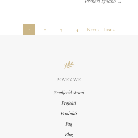
Preberi zgodbo →
1
2
3
4
Next ›
Last »
POVEZAVE
Zemljevid strani
Projekti
Produkti
Faq
Blog