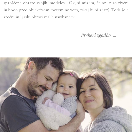
sproščene obraze svojih ‘modelov’. Ok, si mislim, če oni niso živčni
in bodo pred objektivom, potem ne vem, zakaj bi bila jaz:). Toda šele
srečni in ljubki obrazi malih navihancev ...
Preberi zgodbo →