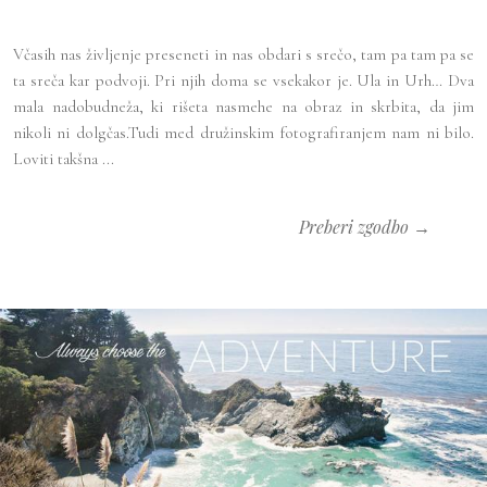
Včasih nas življenje preseneti in nas obdari s srečo, tam pa tam pa se
ta sreča kar podvoji. Pri njih doma se vsekakor je. Ula in Urh… Dva
mala nadobudneža, ki rišeta nasmehe na obraz in skrbita, da jim
nikoli ni dolgčas.Tudi med družinskim fotografiranjem nam ni bilo.
Loviti takšna ...
Preberi zgodbo →