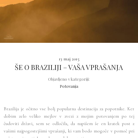
13 maj 2015
ŠE O BRAZILIJI – VAŠA VPRAŠANJA
Objavljeno v kategoriji:
Potovanja
Brazilija je očitno vse bolj popularna destinacija za popotnike. Ker
dobim zelo veliko mejlov v zvezi z mojim potovanjem po tej
čudoviti državi, sem se odločila, da napišem še en kratek post z
vašimi najpogostejšimi vprašanji, ki vam bodo mogoče v pomoč pri