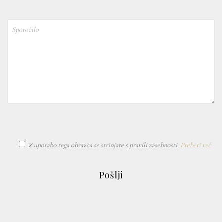
Z uporabo tega obrazca se strinjate s pravili zasebnosti.
Preberi več