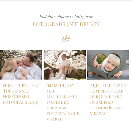
Podobne objave iz kategorije
Fotografiranje družin
Nina + Jure + Maj
‘Mami in jaz’
Anja+Filip+Izido
| DRUŽINSKO
med
ra+Brest+Lean
NOSEČNIŠKO
magnolijami |
der | Spontano
FOTOGRAFIRANJE
Pomladno
družinsko
družinsko
fotografiranje
fotografiranje
v naravi
v parku