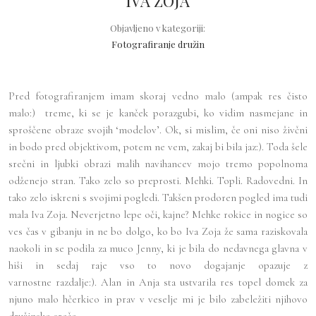
IVA ZOJA
Objavljeno v kategoriji:
Fotografiranje družin
Pred fotografiranjem imam skoraj vedno malo (ampak res čisto
malo:) treme, ki se je kanček porazgubi, ko vidim nasmejane in
sproščene obraze svojih ‘modelov’. Ok, si mislim, če oni niso živčni
in bodo pred objektivom, potem ne vem, zakaj bi bila jaz:). Toda šele
srečni in ljubki obrazi malih navihancev mojo tremo popolnoma
odženejo stran. Tako zelo so preprosti. Mehki. Topli. Radovedni. In
tako zelo iskreni s svojimi pogledi. Takšen prodoren pogled ima tudi
mala Iva Zoja. Neverjetno lepe oči, kajne? Mehke rokice in nogice so
ves čas v gibanju in ne bo dolgo, ko bo Iva Zoja že sama raziskovala
naokoli in se podila za muco Jenny, ki je bila do nedavnega glavna v
hiši in sedaj raje vso to novo dogajanje opazuje z
varnostne razdalje:). Alan in Anja sta ustvarila res topel domek za
njuno malo hčerkico in prav v veselje mi je bilo zabeležiti njihovo