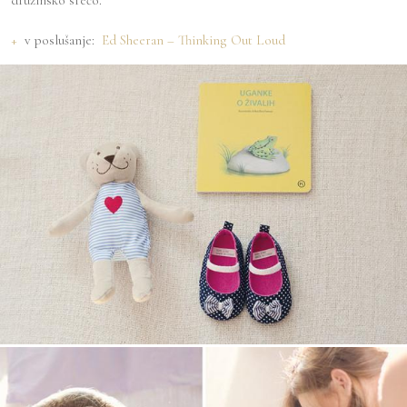
družinsko srečo.
+
v poslušanje:
Ed Sheeran – Thinking Out Loud