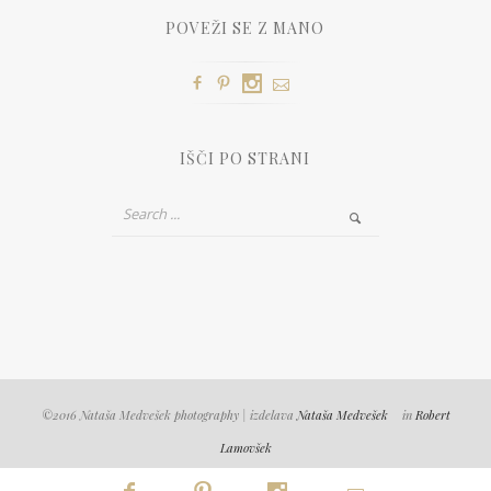
POVEŽI SE Z MANO
IŠČI PO STRANI
©2016 Nataša Medvešek photography | izdelava
Nataša Medvešek
in
Robert
Lamovšek