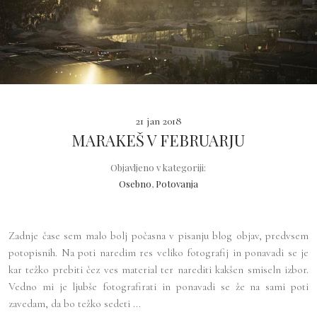
21 jan 2018
MARAKEŠ V FEBRUARJU
Objavljeno v kategoriji:
Osebno
,
Potovanja
Zadnje čase sem malo bolj počasna v pisanju blog objav, predvsem
potopisnih. Na poti naredim res veliko fotografij in ponavadi se je
kar težko prebiti čez ves material ter narediti kakšen smiseln izbor.
Vedno mi je ljubše fotografirati in ponavadi se že na sami poti
zavedam, da bo težko sedeti ...