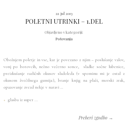
22 jul 2013
POLETNI UTRINKI – 1.DEL
Objavljeno v kategoriji:
Potovanja
Obožujem poletje in vse, kar je povezano z njim – poslušanje valov,
vonj po borovcih, nežno večerno sonce, sladke sočne lubenice,
preizkušanje različnh okusov sladoleda (v spominu mi je ostal z
okusom žvečilnega gumija:), branje knjig na plaži, morski zrak,
opazovanje zvezd nekje v naravi …
+
glasba iz super ...
Preberi zgodbo →