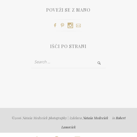
POVEŽI SE Z MANO
IŠČI PO STRANI
©2016 Nataša Medvešek photography | izdelava
Nataša Medvešek
in
Robert
Lamovšek