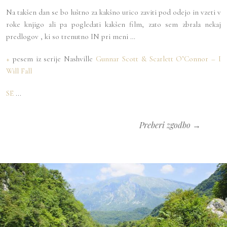
Na takšen dan se bo luštno za kakšno urico zaviti pod odejo in vzeti v
roke knjigo ali pa pogledati kakšen film, zato sem zbrala nekaj
predlogov , ki so trenutno IN pri meni …
+
pesem iz serije Nashville
Gunnar Scott & Scarlett O’Connor – I
Will Fall
SE
...
Preberi zgodbo →