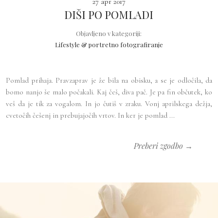
27 apr 2017
DIŠI PO POMLADI
Objavljeno v kategoriji:
Lifestyle & portretno fotografiranje
Pomlad prihaja. Pravzaprav je že bila na obisku, a se je odločila, da
bomo nanjo še malo počakali. Kaj češ, diva pač. Je pa fin občutek, ko
veš da je tik za vogalom. In jo čutiš v zraku. Vonj aprilskega dežja,
cvetočih češenj in prebujajočih vrtov. In ker je pomlad ...
Preberi zgodbo →