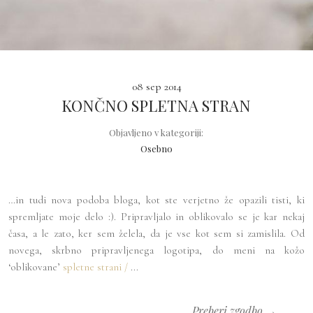
08 sep 2014
KONČNO SPLETNA STRAN
Objavljeno v kategoriji:
Osebno
…in tudi nova podoba bloga, kot ste verjetno že opazili tisti, ki
spremljate moje delo :). Pripravljalo in oblikovalo se je kar nekaj
časa, a le zato, ker sem želela, da je vse kot sem si zamislila. Od
novega, skrbno pripravljenega logotipa, do meni na kožo
‘oblikovane’
spletne strani /
...
Preberi zgodbo →