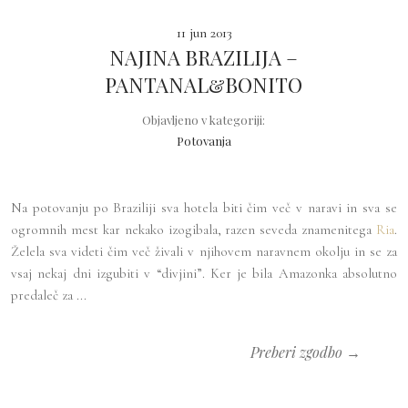
11 jun 2013
NAJINA BRAZILIJA –
PANTANAL&BONITO
Objavljeno v kategoriji:
Potovanja
Na potovanju po Braziliji sva hotela biti čim več v naravi in sva se
ogromnih mest kar nekako izogibala, razen seveda znamenitega
Ria
.
Želela sva videti čim več živali v njihovem naravnem okolju in se za
vsaj nekaj dni izgubiti v “divjini”. Ker je bila Amazonka absolutno
predaleč za ...
Preberi zgodbo →