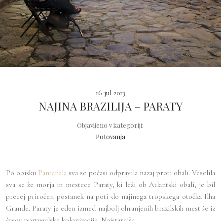
16 jul 2013
NAJINA BRAZILIJA – PARATY
Objavljeno v kategoriji:
Potovanja
Po obisku
Pantanala
sva se počasi odpravila nazaj proti obali. Veselila
sva se že morja in mestece Paraty, ki leži ob Atlantski obali, je bil
precej priročen postanek na poti do najinega tropskega otočka Ilha
Grande. Paraty je eden izmed najbolj ohranjenih brazilskih mest še iz
časov portugalske kolonizacije. Najstarejše ...