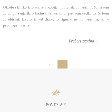
Oktobra lansko leto sva se z Robijem potepala po Braziliji. Sama sem
že dolgo sanjarila o Latinski Ameriki, ampak sem vedla, da če bom
že obiskala katero izmed držav, to sigurno ne bo Brazilija, saj je
predraga – kar se ...
Preberi zgodbo →
1
2
POVEZAVE