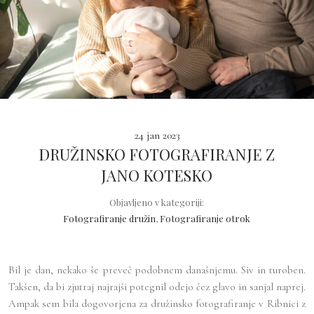
24 jan 2023
DRUŽINSKO FOTOGRAFIRANJE Z
JANO KOTESKO
Objavljeno v kategoriji:
Fotografiranje družin
,
Fotografiranje otrok
Bil je dan, nekako še preveč podobnem današnjemu. Siv in turoben.
Takšen, da bi zjutraj najrajši potegnil odejo čez glavo in sanjal naprej.
Ampak sem bila dogovorjena za družinsko fotografiranje v Ribnici z