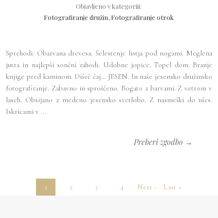
Objavljeno v kategoriji:
Fotografiranje družin
,
Fotografiranje otrok
Sprehodi. Obarvana drevesa. Šelestenje listja pod nogami. Meglena
jutra in najlepši sončni zahodi. Udobne jopice. Topel dom. Branje
knjige pred kaminom. Dišeč čaj… JESEN. In naše jesensko družinsko
fotografiranje. Zabavno in sproščeno. Bogato z barvami. Z vetrom v
laseh. Obsijano z medeno jesensko svetlobo. Z nasmeški do ušes.
Iskricami v ...
Preberi zgodbo →
1
2
3
4
Next ›
Last »